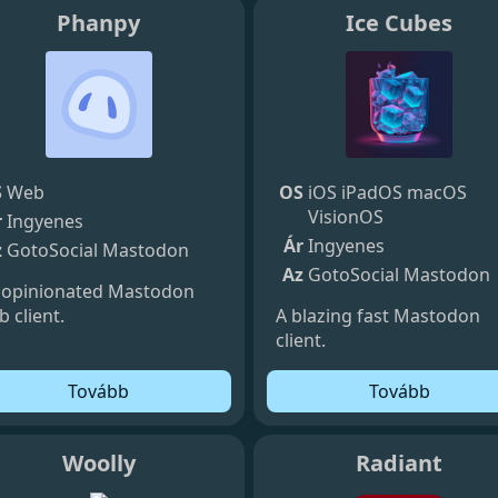
Phanpy
Ice Cubes
S
Web
OS
iOS
iPadOS
macOS
VisionOS
r
Ingyenes
Ár
Ingyenes
z
GotoSocial
Mastodon
Az
GotoSocial
Mastodon
 opinionated Mastodon
 client.
A blazing fast Mastodon
client.
Tovább
Tovább
Woolly
Radiant