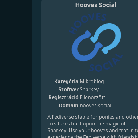
Hooves Social
Kategória
Mikroblog
Szoftver
Sharkey
Regisztráció
Ellenőrzött
Domain
hooves.social
A Fediverse stable for ponies and othe
creatures built upon the magic of
Sharkey! Use your hooves and trot in t
experience the Fediverse with friendsh