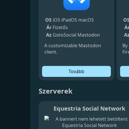
OS
iOS
iPadOS
macOS
O
Ár
Fizetős
Á
Az
GotoSocial
Mastodon
A
A customizable Mastodon
By
client.
Fir
Tovább
Szerverek
Equestria Social Network