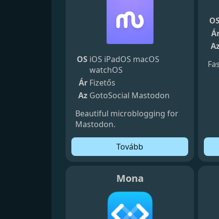
O
Á
A
OS
iOS
iPadOS
macOS
Fa
watchOS
Ár
Fizetős
Az
GotoSocial
Mastodon
Beautiful microblogging for
Mastodon.
Tovább
Mona