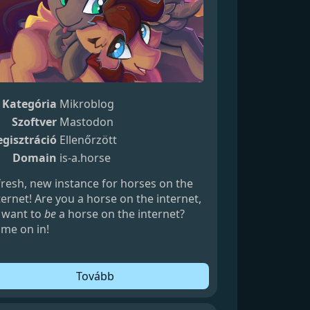
Kategória
Mikroblog
Szoftver
Mastodon
gisztráció
Ellenőrzött
Domain
is-a.horse
fresh, new instance for horses on the
ternet! Are you a horse on the internet,
 want to
be
a horse on the internet?
me on in!
Tovább