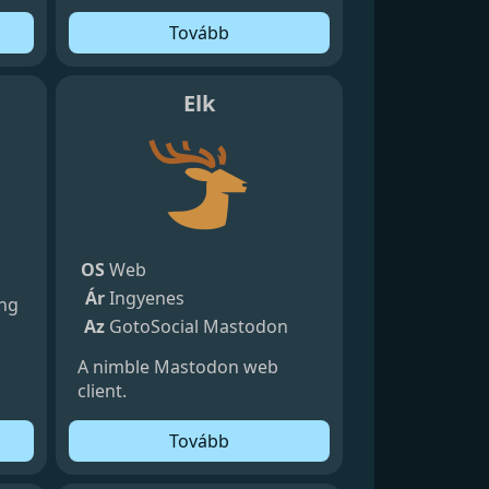
Tovább
Elk
S
OS
Web
Ár
Ingyenes
ing
Az
GotoSocial
Mastodon
A nimble Mastodon web
client.
Tovább