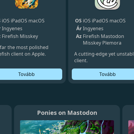
S
iOS
iPadOS
macOS
OS
iOS
iPadOS
macOS
r
Ingyenes
Ár
Ingyenes
z
Firefish
Misskey
Az
Firefish
Mastodon
Misskey
Plemora
 far the most polished
efish client on Apple.
A cutting-edge yet unstab
client.
Tovább
Tovább
Ponies on Mastodon