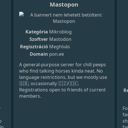
Mastopon
Kategória
Mikroblog
Szoftver
Mastodon
Regisztráció
Meghívás
Domain
pon.ee
A general-purpose server for chill peeps
who find talking horses kinda neat. No
language restrictions, but we mostly use
🇬🇧, occasionally 🇨🇿/🇸🇰.
Registrations open to friends of current
Re
members.
r
Fo
fa
o
sh
ip
fa