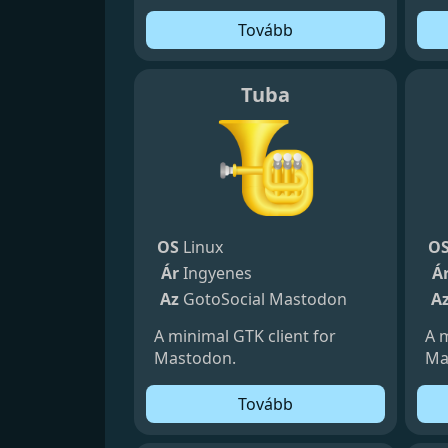
Tovább
Tuba
OS
Linux
O
Ár
Ingyenes
Á
Az
GotoSocial
Mastodon
A
A minimal GTK client for
A m
Mastodon.
Ma
Tovább