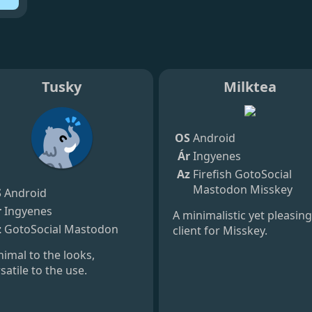
Tusky
Milktea
OS
Android
Ár
Ingyenes
Az
Firefish
GotoSocial
Mastodon
Misskey
S
Android
r
Ingyenes
A minimalistic yet pleasing
z
GotoSocial
Mastodon
client for Misskey.
imal to the looks,
satile to the use.