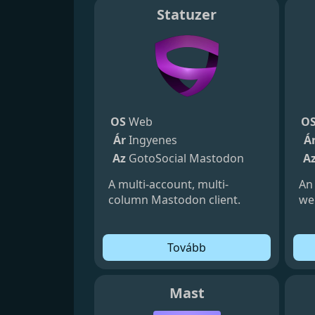
Statuzer
OS
Web
O
Ár
Ingyenes
Á
Az
GotoSocial
Mastodon
A
A multi-account, multi-
An
column Mastodon client.
web
Tovább
Mast