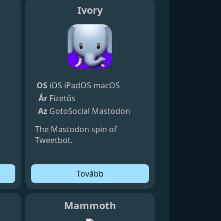
Ivory
OS
iOS
iPadOS
macOS
Ár
Fizetős
Az
GotoSocial
Mastodon
The Mastodon spin of
Tweetbot.
Tovább
Mammoth