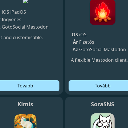
S
iOS
iPadOS
r
Ingyenes
z
GotoSocial
Mastodon
OS
iOS
st and customisable.
Ár
Fizetős
Az
GotoSocial
Mastodon
A flexible Mastodon client.
Tovább
Tovább
Kimis
SoraSNS