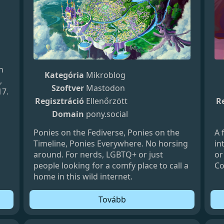
n
Kategória
Mikroblog
,
Szoftver
Mastodon
17.
Regisztráció
Ellenőrzött
Re
Domain
pony.social
Ponies on the Fediverse, Ponies on the
A 
Timeline, Ponies Everywhere. No horsing
in
around. For nerds, LGBTQ+ or just
or
people looking for a comfy place to call a
Co
home in this wild internet.
Tovább