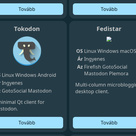
Tovább
Tovább
Tokodon
Fedistar
OS
Linux
Windows
macO
Ár
Ingyenes
Az
Firefish
GotoSocial
Mastodon
Plemora
S
Linux
Windows
Android
r
Ingyenes
Multi-column microblogg
z
GotoSocial
Mastodon
desktop client.
inimal Qt client for
stodon.
Tovább
Tovább