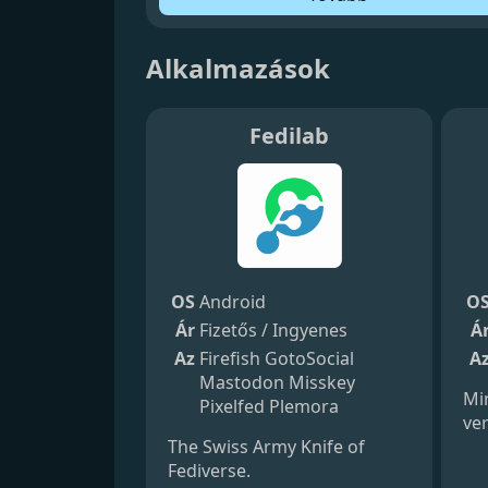
Alkalmazások
Fedilab
OS
Android
O
Ár
Fizetős / Ingyenes
Á
Az
Firefish
GotoSocial
A
Mastodon
Misskey
Min
Pixelfed
Plemora
ver
The Swiss Army Knife of
Fediverse.